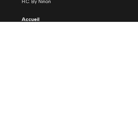
H.C. By Ninon
Accueil
Nouveautés
Déstockage
Carte cadeau